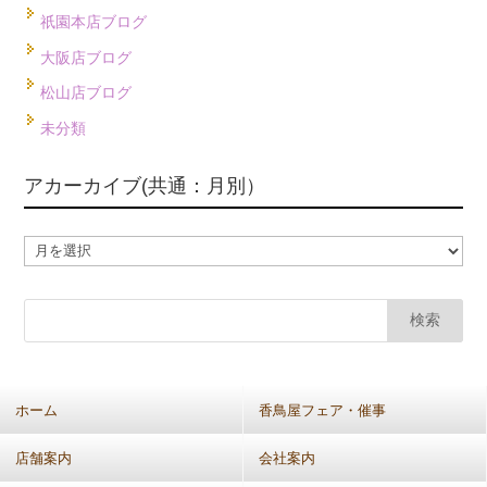
祇園本店ブログ
大阪店ブログ
松山店ブログ
未分類
アカーカイブ(共通：月別）
ア
カ
ー
カ
イ
ブ
(共
ホーム
香鳥屋フェア・催事
通：
月
店舗案内
会社案内
別）