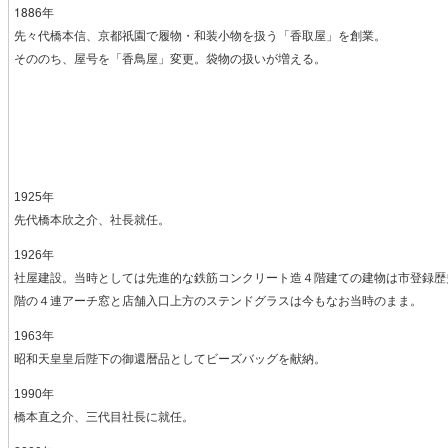
1886年
先々代橋本信、京都祇園で履物・和装小物を扱う「香取屋」を創業。
そののち、屋号を「香鳥屋」変更。袋物の扱いが増える。
1925年
先代橋本欣之介、社長就任。
1926年
社屋建設。当時としては先進的な鉄筋コンクリート造４階建ての建物は市登録歴
階の４連アーチ窓と店舗入口上方のステンドグラスは今もなお当時のまま。
1963年
昭和天皇皇后陛下の御還暦品としてビーズバッグを献納。
1990年
橋本直之介、三代目社長に就任。