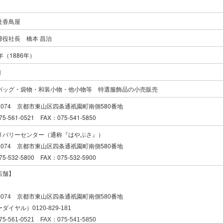
社香鳥屋
締役社長 橋本 昌治
年（1886年）
円
バッグ・袋物・和装小物・他小物等 特選服飾品の小売販売
-0074 京都市東山区四条通祇園町南側580番地
5-561-0521 FAX：075-541-5850
リバリーセンター（通称『はやぶさ』）
-0074 京都市東山区四条通祇園町南側580番地
5-532-5800 FAX：075-532-5900
店舗】
-0074 京都市東山区四条通祇園町南側580番地
ダイヤル）0120-829-181
5-561-0521 FAX：075-541-5850