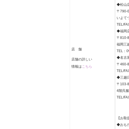
◆松山
〒790
いよてつ
TEL/FA
◆福岡
〒810
福岡三
店 舗
TEL：09
◆名古
店舗の詳しい
〒460
こちら
情報は
TEL/FA
◆三越
〒103
4階呉
TEL/F
【お取
◆おも