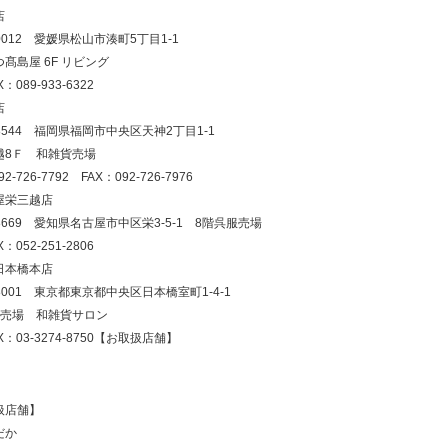
店
-0012 愛媛県松山市湊町5丁目1-1
髙島屋 6F リビング
X：089-933-6322
店
-8544 福岡県福岡市中央区天神2丁目1-1
越8Ｆ 和雑貨売場
2-726-7792 FAX：092-726-7976
屋栄三越店
-8669 愛知県名古屋市中区栄3-5-1 8階呉服売場
X：052-251-2806
日本橋本店
-8001 東京都東京都中央区日本橋室町1-4-1
服売場 和雑貨サロン
AX：03-3274-8750【お取扱店舗】
扱店舗】
だか