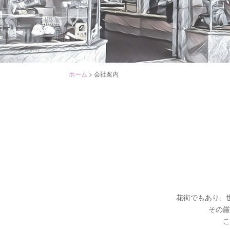
ホーム
>
会社案内
花街でもあり、
その厳
こ