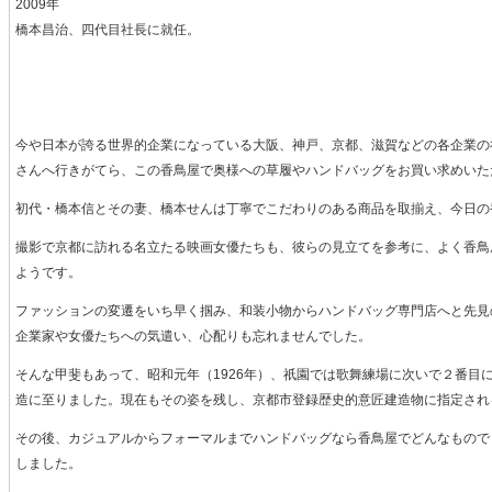
2009年
橋本昌治、四代目社長に就任。
今や日本が誇る世界的企業になっている大阪、神戸、京都、滋賀などの各企業の
さんへ行きがてら、この香鳥屋で奥様への草履やハンドバッグをお買い求めいた
初代・橋本信とその妻、橋本せんは丁寧でこだわりのある商品を取揃え、今日の
撮影で京都に訪れる名立たる映画女優たちも、彼らの見立てを参考に、よく香鳥
ようです。
ファッションの変遷をいち早く掴み、和装小物からハンドバッグ専門店へと先見
企業家や女優たちへの気遣い、心配りも忘れませんでした。
そんな甲斐もあって、昭和元年（1926年）、祇園では歌舞練場に次いで２番目
造に至りました。現在もその姿を残し、京都市登録歴史的意匠建造物に指定され
その後、カジュアルからフォーマルまでハンドバッグなら香鳥屋でどんなもので
しました。