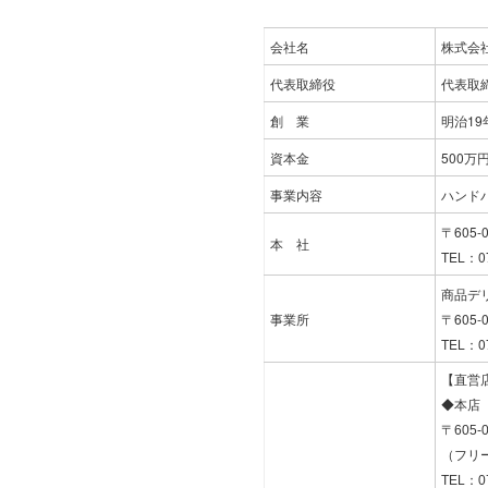
会社名
株式会
代表取締役
代表取
創 業
明治19
資本金
500万
事業内容
ハンド
〒605
本 社
TEL：07
商品デ
事業所
〒605
TEL：07
【直営
◆本店
〒605
（フリー
TEL：07