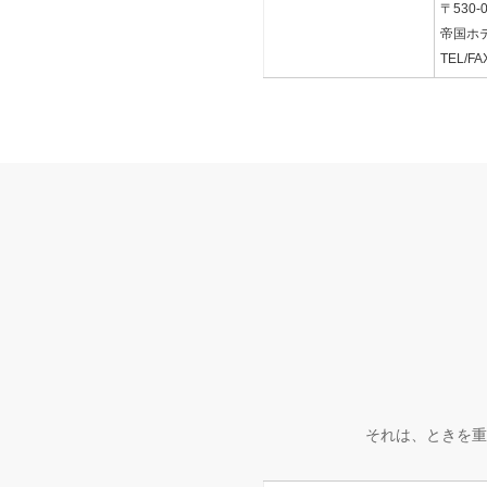
〒530
帝国ホ
TEL/FA
それは、ときを重