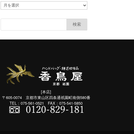
ア
カ
ー
カ
イ
ブ
(共
通：
月
別）
[本店]
〒605-0074 京都市東山区四条通祇園町南側580番
TEL：075-561-0521 FAX：075-541-5850