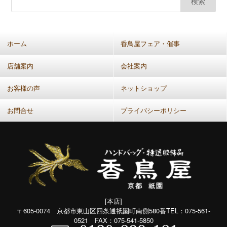
カ
イ
ブ
(共
ホーム
香鳥屋フェア・催事
通：
月
店舗案内
会社案内
別）
お客様の声
ネットショップ
お問合せ
プライバシーポリシー
[本店]
〒605-0074 京都市東山区四条通祇園町南側580番TEL：075-561-
0521 FAX：075-541-5850