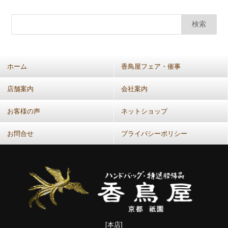
カ
ー
カ
イ
ブ
(共
ホーム
香鳥屋フェア・催事
通：
月
店舗案内
会社案内
別）
お客様の声
ネットショップ
お問合せ
プライバシーポリシー
[本店]