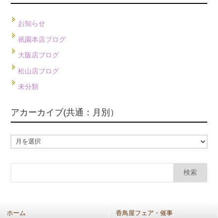
お知らせ
祇園本店ブログ
大阪店ブログ
松山店ブログ
未分類
アカーカイブ(共通：月別）
ア
カ
ー
カ
イ
ブ
(共
ホーム
香鳥屋フェア・催事