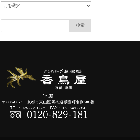
ア
カ
ー
カ
イ
ブ
(共
通：
月
別）
[本店]
〒605-0074 京都市東山区四条通祇園町南側580番
TEL：075-561-0521 FAX：075-541-5850