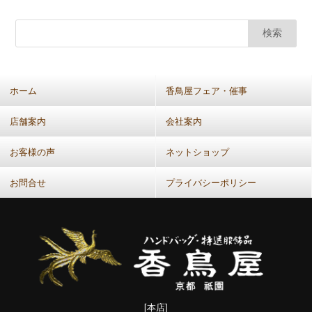
カ
ー
カ
イ
ブ
(共
ホーム
香鳥屋フェア・催事
通：
月
店舗案内
会社案内
別）
お客様の声
ネットショップ
お問合せ
プライバシーポリシー
[本店]