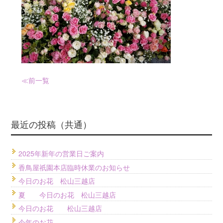
≪前
一覧
最近の投稿（共通）
2025年新年の営業日ご案内
香鳥屋祇園本店臨時休業のお知らせ
今日のお花 松山三越店
夏 今日のお花 松山三越店
今日のお花 松山三越店
今年のお花