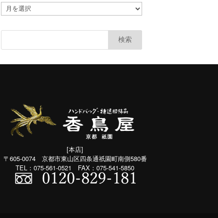
ア
カ
ー
カ
イ
ブ
(共
通：
月
別）
[本店]
〒605-0074 京都市東山区四条通祇園町南側580番
TEL：075-561-0521 FAX：075-541-5850