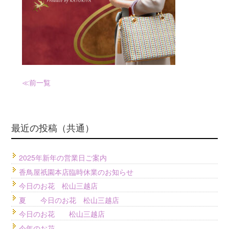
≪前
一覧
最近の投稿（共通）
2025年新年の営業日ご案内
香鳥屋祇園本店臨時休業のお知らせ
今日のお花 松山三越店
夏 今日のお花 松山三越店
今日のお花 松山三越店
今年のお花