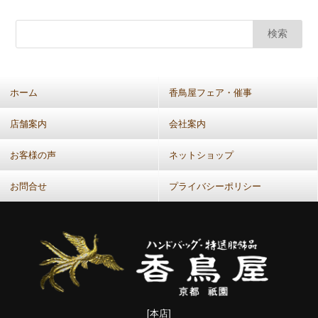
カ
ー
カ
イ
ブ
(共
ホーム
香鳥屋フェア・催事
通：
月
店舗案内
会社案内
別）
お客様の声
ネットショップ
お問合せ
プライバシーポリシー
[本店]