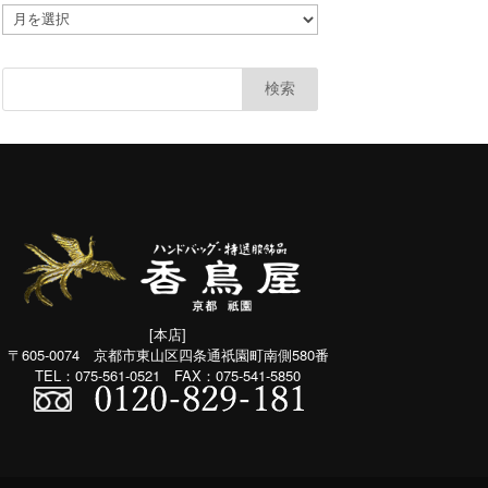
ア
カ
ー
カ
イ
ブ
(共
通：
月
別）
[本店]
〒605-0074 京都市東山区四条通祇園町南側580番
TEL：075-561-0521 FAX：075-541-5850