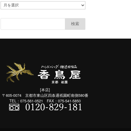
ア
カ
ー
カ
イ
ブ
(共
通：
月
別）
[本店]
〒605-0074 京都市東山区四条通祇園町南側580番
TEL：075-561-0521 FAX：075-541-5850