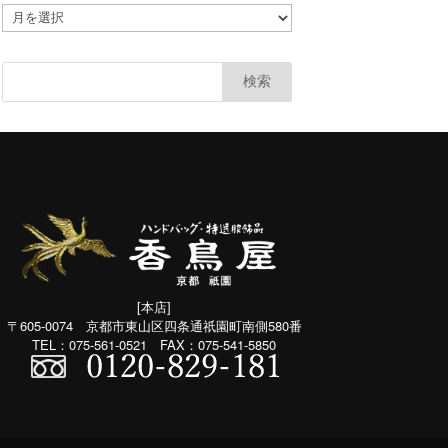
ア
カ
ー
カ
イ
ブ
(共
通：
月
別）
[本店]
〒605-0074 京都市東山区四条通祇園町南側580番
TEL：075-561-0521 FAX：075-541-5850